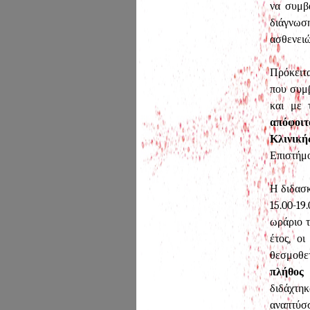
να συμβά
διάγνωσ
ασθενειώ
Πρόκειτα
που συμβ
και με τ
απόφοιτ
Κλινική
Επιστήμ
Η διδασκ
15.00-19
ωράριο τ
έτος, ο
θεσμοθε
πλήθος
διδάχτη
αναπτύσσ