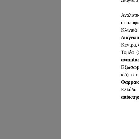
Διαγνωστ
Αναλυτικ
οι απόφο
Κλινικ
Διαγνωσ
Κέντρα, 
Τομέα (
αναιμί
Εξωσωμα
κ.ά) στ
Φαρμακε
Ελλάδα 
απόκτησ