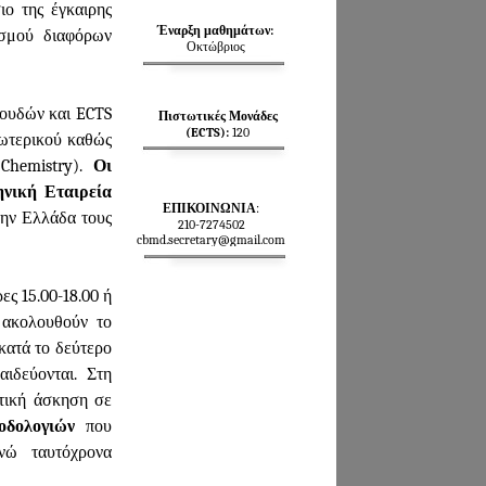
ιο της έγκαιρης
Έναρξη μαθημάτων:
ισμού διαφόρων
Οκτώβριος
πουδών και ECTS
Πιστωτικές Μονάδες
(ECTS):
120
ξωτερικού καθώς
 Chemistry).
Οι
νική Εταιρεία
ΕΠΙΚΟΙΝΩΝΙΑ
:
την Ελλάδα τους
210-7274502
cbmd.secretary@gmail.com
ς 15.00-18.00 ή
ς ακολουθούν το
κατά το δεύτερο
αιδεύονται. Στη
κτική άσκηση σε
οδολογιών
που
νώ ταυτόχρονα