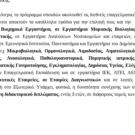
ικής.
ότερα, το πρόγραμμα σπουδών ακολουθεί τις διεθνείς επαγγελματικές
ιτοι αποκτούν τα κατάλληλα εφόδια για την επιλογή τους και τη
ά
Βιοχημικά Εργαστήρια, σε Εργαστήρια Μοριακής Βιολογί
τικής,
σε Εργαστήρια Αναλύσεων Νοσοκομείων και εταιρειών, 
σε Ερευνητικά Ινστιτούτα, Πανεπιστήμια και Εργαστήρια του Δημόσιο
π.χ
Μικροβιολογικά, Ορμονολογικά, Αιμοδοσίας, Αιματολογικ
ας, Ανοσολογικά, Παθολογοανατομικά, Πυρηνικής ιατρική
τικής Γονιμοποίησης, Εγκληματολογίας, Δημόσιας Υγείας, Ελέ
ην Επαγγελματική Εκπαίδευση και σε εργαστήρια ΙΕΚ, ΑΤΕΙ, ΑΕ
υτικές Εταιρείες, σε Εταιρίες Διαγνωστικών
και σε λοιπές 
ή στο Eξωτερικό. Υπάρχει, φυσικά, η δυνατότητα συνέχισης των 
η διδακτορικού διπλώματος
, εντός 3 ετών, σε διάφορους τομείς τω