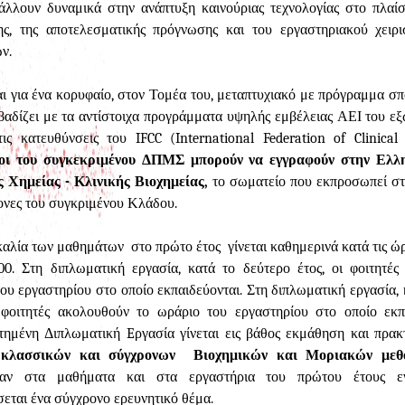
λλουν δυναμικά στην ανάπτυξη καινούριας τεχνολογίας στο πλαίσ
ης, της αποτελεσματικής πρόγνωσης και του εργαστηριακού χειρ
ν.
ι για ένα κορυφαίο, στον Τομέα του, μεταπτυχιακό με πρόγραμμα σ
αδίζει με τα αντίστοιχα προγράμματα υψηλής εμβέλειας ΑΕΙ του ε
ις κατευθύνσεις του IFCC (International Federation of Clinical
οι του συγκεκριμένου ΔΠΜΣ μπορούν να εγγραφούν στην Ελλη
ς Χημείας - Κλινικής Βιοχημείας,
το σωματείο που εκπροσωπεί σ
ονες του συγκριμένου Κλάδου.
αλία των μαθημάτων στο πρώτο έτος γίνεται καθημερινά κατά τις ώρε
.00. Στη διπλωματική εργασία, κατά το δεύτερο έτος, οι φοιτητέ
ου εργαστηρίου στο οποίο εκπαιδεύονται. Στη διπλωματική εργασία, 
ι φοιτητές ακολουθούν το ωράριο του εργαστηρίου στο οποίο εκπ
τημένη Διπλωματική Eργασία γίνεται εις βάθος εκμάθηση και πρα
 κλασσικών και σύγχρονων Βιοχημικών και Μοριακών μεθ
καν στα μαθήματα και στα εργαστήρια του πρώτου έτους ε
εται ένα σύγχρονο ερευνητικό θέμα.