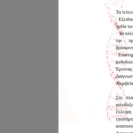
Τα τελευ
- Εξειδι
πεδία τ
- Τα πλέ
την πρό
βρίσκοντ
- Επιστη
μεθοδολ
Έρευνας 
Διαγνωστ
Ακριβεία
Στo πλα
φιλοδοξ
έλλειψη
επιστήμ
αναπτυσσ