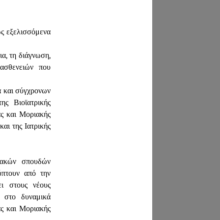
ως εξελισσόμενα
α, τη διάγνωση,
ασθενειών που
ά και σύγχρονων
ης Βιοϊατρικής
ας και Μοριακής
αι της Ιατρικής
χιακών σπουδών
ύπτουν από την
ι στους νέους
α στο δυναμικά
ας και Μοριακής