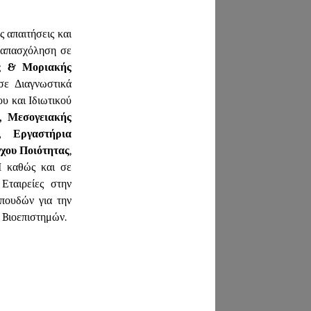
 απαιτήσεις και
ν απασχόληση σε
ας & Μοριακής
σε Διαγνωστικά
υ και Ιδιωτικού
ά, Μεσογειακής
ς, Εργαστήρια
γχου Ποιότητας
,
Ι καθώς και σε
Εταιρείες στην
σπουδών για την
ν Bιοεπιστημών.